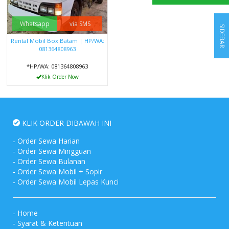
Whatsapp
via SMS
SIDEBAR
Rental Mobil Box Batam | HP/WA:
081364808963
*HP/WA: 081364808963
Klik Order Now
KLIK ORDER DIBAWAH INI
-
Order Sewa Harian
-
Order Sewa Mingguan
-
Order Sewa Bulanan
-
Order Sewa Mobil + Sopir
-
Order Sewa Mobil Lepas Kunci
-
Home
-
Syarat & Ketentuan