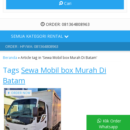
Cari
ORDER: 081364808963
SEMUA KATEGORI RENTAL
ORDER : HP/WA: 081364808963
Beranda
»
Article tag in 'Sewa Mobil box Murah Di Batam'
Tags
Sewa Mobil box Murah Di
Batam
ORDER NOW
Klik Order
Whatsapp