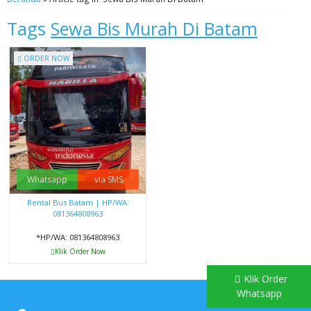
Tags
Sewa Bis Murah Di Batam
ORDER NOW
Whatsapp
via SMS
Rental Bus Batam | HP/WA:
081364808963
*HP/WA: 081364808963
Klik Order Now
Klik Order
Whatsapp