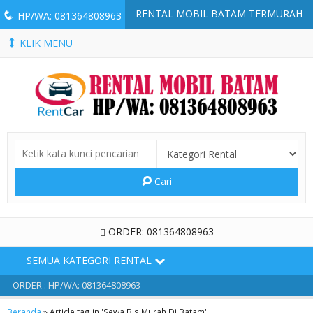
RENTAL MOBIL BATAM TERMURAH
q
HP/WA: 081364808963
KLIK MENU
Cari
ORDER: 081364808963
SEMUA KATEGORI RENTAL
ORDER : HP/WA: 081364808963
Beranda
»
Article tag in 'Sewa Bis Murah Di Batam'