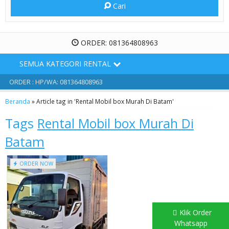
Cari
ORDER: 081364808963
SEMUA KATEGORI RENTAL
ORDER : HP/WA: 081364808963
Beranda
»
Article tag in 'Rental Mobil box Murah Di Batam'
Tags
Rental Mobil box Murah Di
Batam
ORDER NOW
Klik Order
Whatsapp