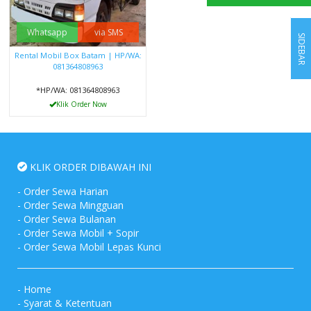
Whatsapp
via SMS
SIDEBAR
Rental Mobil Box Batam | HP/WA:
081364808963
*HP/WA: 081364808963
Klik Order Now
KLIK ORDER DIBAWAH INI
-
Order Sewa Harian
-
Order Sewa Mingguan
-
Order Sewa Bulanan
-
Order Sewa Mobil + Sopir
-
Order Sewa Mobil Lepas Kunci
-
Home
-
Syarat & Ketentuan