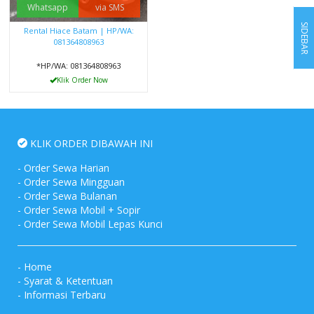
Whatsapp
via SMS
SIDEBAR
Rental Hiace Batam | HP/WA:
081364808963
*HP/WA: 081364808963
Klik Order Now
KLIK ORDER DIBAWAH INI
-
Order Sewa Harian
-
Order Sewa Mingguan
-
Order Sewa Bulanan
-
Order Sewa Mobil + Sopir
-
Order Sewa Mobil Lepas Kunci
-
Home
-
Syarat & Ketentuan
-
Informasi Terbaru