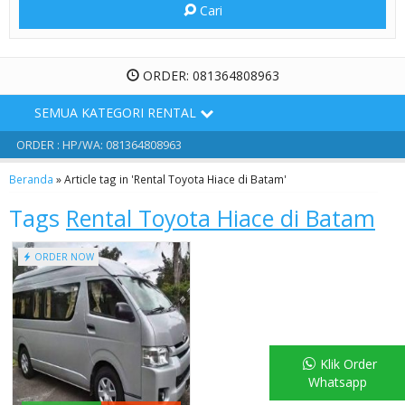
Cari
ORDER: 081364808963
SEMUA KATEGORI RENTAL
ORDER : HP/WA: 081364808963
Beranda
»
Article tag in 'Rental Toyota Hiace di Batam'
Tags
Rental Toyota Hiace di Batam
ORDER NOW
Klik Order
Whatsapp